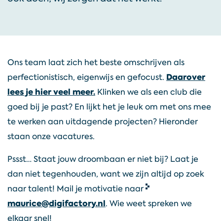
bij
blog
Ons team laat zich het beste omschrijven als
contact
Daarover
perfectionistisch, eigenwijs en gefocust.
lees je hier veel meer.
Klinken we als een club die
goed bij je past? En lijkt het je leuk om met ons mee
te werken aan uitdagende projecten? Hieronder
T.
staan onze vacatures.
073
Pssst… Staat jouw droombaan er niet bij? Laat je
532
dan niet tegenhouden, want we zijn altijd op zoek
00
naar talent! Mail je motivatie naar
50
maurice@digifactory.nl
. Wie weet spreken we
elkaar snel!