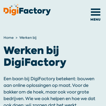
MENU
home
Home
Werken bij
Werken bij
werkwijze
DigiFactory
projecten
laravel
Een baan bij DigiFactory betekent: bouwen
over
aan online oplossingen op maat. Voor de
bakker om de hoek, maar ook voor grote
ons
bedrijven. Wie we ook helpen en hoe we dat
ook doen; wij zorgen dat het werkt.
werken