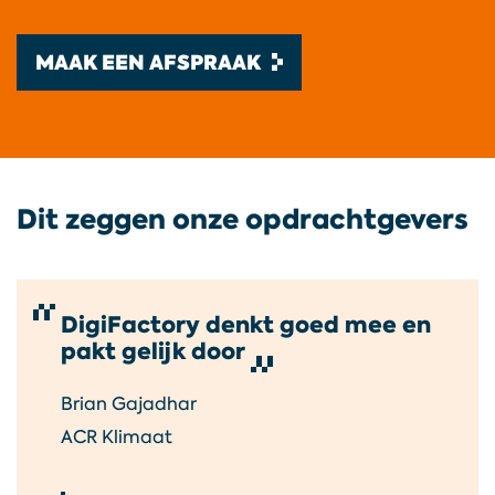
bij
MAAK EEN AFSPRAAK
blog
contact
Dit zeggen onze opdrachtgevers
T.
073
DigiFactory denkt goed mee en
pakt gelijk door
532
00
Brian Gajadhar
50
ACR Klimaat