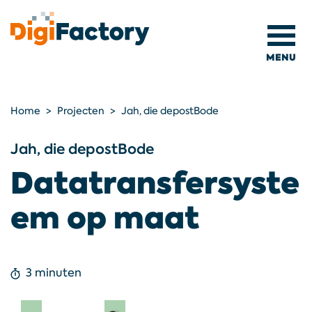
MENU
home
Home
Projecten
Jah, die depostBode
werkwijze
Jah, die depostBode
Datatransfersyste
projecten
em op maat
laravel
over
3 minuten
ons
werken