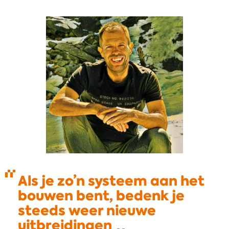
Als je zo’n systeem aan het
bouwen bent, bedenk je
steeds weer nieuwe
uitbreidingen