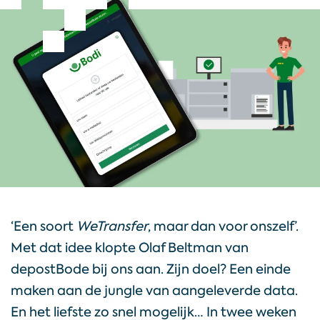
bij
blog
contact
T.
073
‘Een soort
WeTransfer
, maar dan voor onszelf’.
532
Met dat idee klopte Olaf Beltman van
00
depostBode bij ons aan. Zijn doel? Een einde
50
maken aan de jungle van aangeleverde data.
En het liefste zo snel mogelijk… In twee weken